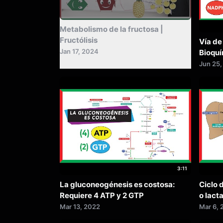
Summarize
Metabolismo de la fructosa |
Fructólisis
Vía de
Jan 17, 2024
Bioqu
Jun 25,
3:11
La gluconeogénesis es costosa:
Ciclo d
Requiere 4 ATP y 2 GTP
o lact
Mar 13, 2022
Mar 6, 