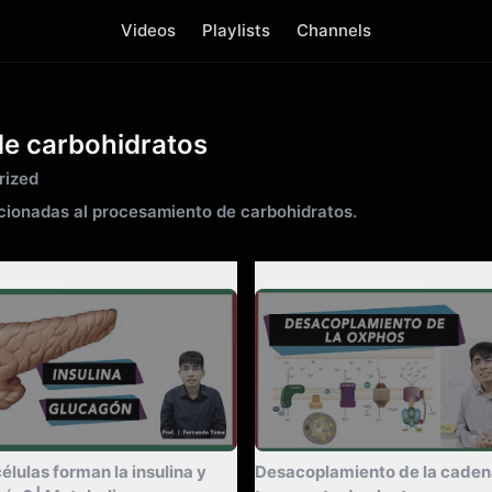
Videos
Playlists
Channels
e carbohidratos
rized
cionadas al procesamiento de carbohidratos.
marize
Summarize
élulas forman la insulina y
Desacoplamiento de la caden