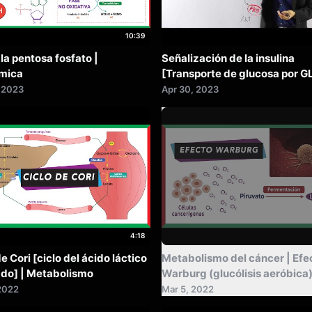
10:39
 la pentosa fosfato |
Señalización de la insulina
ímica
[Transporte de glucosa por 
 2023
Apr 30, 2023
4:18
Summarize
e Cori [ciclo del ácido láctico
Metabolismo del cáncer | Efe
ado] | Metabolismo
Warburg (glucólisis aeróbica
2022
Mar 5, 2022