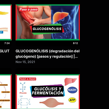
7:24
8:12
[GLUT
GLUCOGENÓLISIS (degradación del
glucógeno) [pasos y regulación] |
Metabolismo
Nov 15, 2021