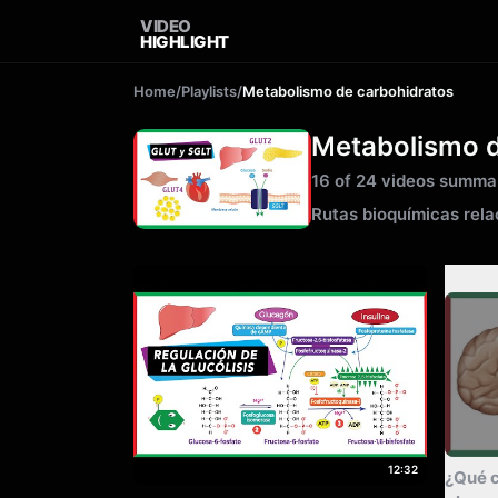
VIDEO
HIGHLIGHT
Home
/
Playlists
/
Metabolismo de carbohidratos
Metabolismo d
16
of
24
videos summa
Rutas bioquímicas rela
12:32
Sum
¿Qué c