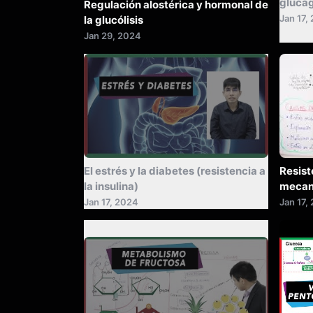
gluca
Regulación alostérica y hormonal de
Jan 17,
la glucólisis
Jan 29, 2024
Summarize
El estrés y la diabetes (resistencia a
Resist
la insulina)
mecan
tipo 2]
Jan 17, 2024
Jan 17,