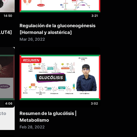
14:50
3:21
Regulación de la gluconeogénesis
GLUT4]
[Hormonal y alostérica]
Mar 26, 2022
4:06
3:02
cto
Resumen de la glucólisis |
)
Metabolismo
Feb 28, 2022