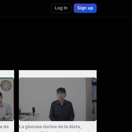
Log In
Sign up
Summarize
a de
La glucosa deriva de la dieta,