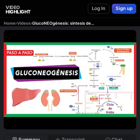
VIDEO
Log In
Sign up
HIGHLIGHT
Home
›
Videos
›
GlucoNEOgénesis: síntesis de glucosa a partir de piruvato, lactato, glicerol y aminoácidos
Summary
Transcript
Chat