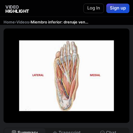
VIDEO
Log In
Sign up
HIGHLIGHT
Home
›
Videos
›
Miembro inferior: drenaje venoso profundo.
Summary
Transcript
Chat