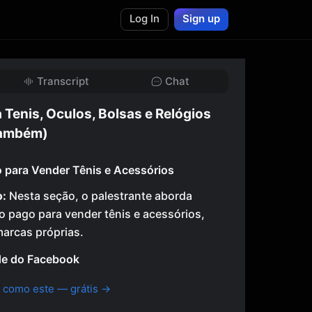
Log In
Sign up
Transcript
Chat
 Tenis, Oculos, Bolsas e Relógios
também)
 para Vender Tênis e Acessórios
o:
Nesta seção, o palestrante aborda
go pago para vender tênis e acessórios,
marcas próprias.
ade do Facebook
 como este — grátis →