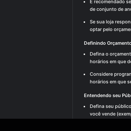
É recomendado se
de conjunto de an
Se sua loja respon
optar pelo orçamen
Definindo Orçament
Defina o orçament
horários em que de
Considere progra
horários em que se
Entendendo seu Púb
Defina seu públic
você vende (exemp
Considere fatores