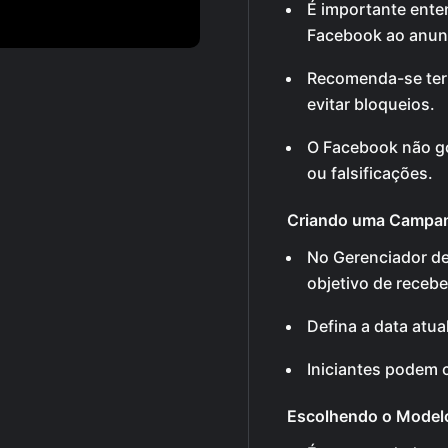
É importante enten
Facebook ao anunc
Recomenda-se ter 
evitar bloqueios.
O Facebook não go
ou falsificações.
Criando uma Campa
No Gerenciador d
objetivo de receb
Defina a data atu
Iniciantes podem 
Escolhendo o Model