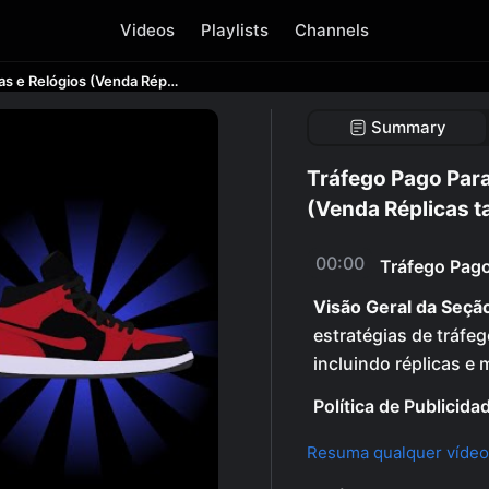
Videos
Playlists
Channels
Tráfego Pago Para Tenis, Oculos, Bolsas e Relógios (Venda Réplicas também)
Summary
Tráfego Pago Para
(Venda Réplicas 
00:00
Tráfego Pago
Visão Geral da Seçã
estratégias de tráfe
incluindo réplicas e 
Política de Publicid
Resuma qualquer vídeo