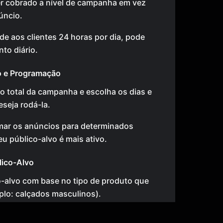
r cobrado a nível de campanha em vez
úncio.
de aos clientes 24 horas por dia, pode
to diário.
o e Programação
o total da campanha e escolha os dias e
seja rodá-la.
mar os anúncios para determinados
u público-alvo é mais ativo.
lico-Alvo
o-alvo com base no tipo de produto que
lo: calçados masculinos).
 como gênero e localização geográfica