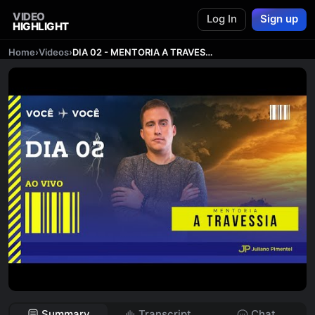
VIDEO
Log In
Sign up
HIGHLIGHT
Home
›
Videos
›
DIA 02 - MENTORIA A TRAVESSIA
Summary
Transcript
Chat