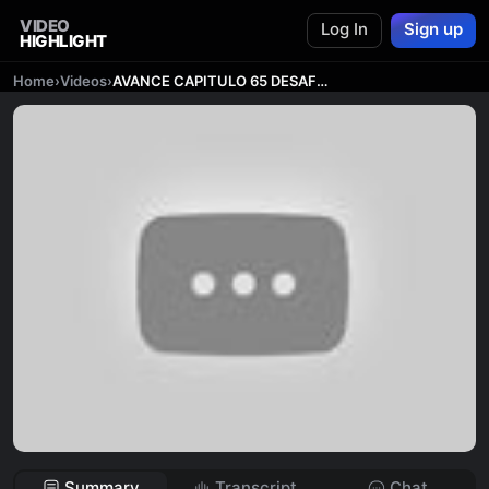
VIDEO
Log In
Sign up
HIGHLIGHT
Home
›
Videos
›
AVANCE CAPITULO 65 DESAFIO THE BOX Alpha Pierde Contra Beta
Summary
Transcript
Chat