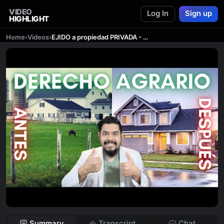
VIDEO
Log In
Sign up
HIGHLIGHT
Home
›
Videos
›
EJIDO a propiedad PRIVADA - Derecho Agrario - Roy Stuart Abogado
Summary
Transcript
Chat