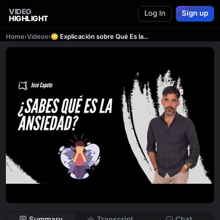
VIDEO
Log In
Sign up
HIGHLIGHT
Home
›
Videos
›
😳 Explicación sobre Qué Es la Ansiedad 😥
Summary
Transcript
Chat