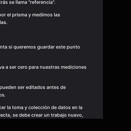
trás se llama "referencia".
or el prisma y medimos las
as.
nta si queremos guardar este punto
 va a ser cero para nuestras mediciones
pueden ser editados antes de
os.
er la toma y colección de datos en la
ecta, se debe crear un trabajo nuevo,
y hacer la orientación a nuestro punto.
r las coordenadas y guardar los datos.