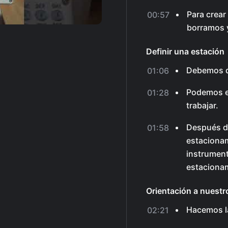
Para crear
00:57
borramos 
Definir una estación
Debemos de
01:06
Podemos el
01:28
trabajar.
Después de
01:58
estacionam
instrument
estaciona
Orientación a nuestr
Hacemos la
02:21