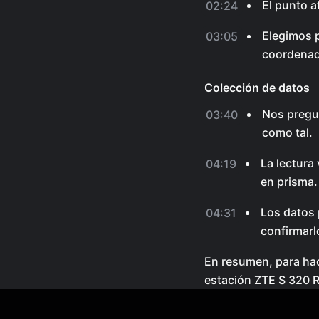
El punto a
02:24
Elegimos p
03:05
coordenad
Colección de datos
Nos pregu
03:40
como tal.
La lectura
04:19
en prisma.
Los datos 
04:31
confirmarl
En resumen, para hac
estación ZTE S 320 R
definir una estación 
Luego, podemos medi