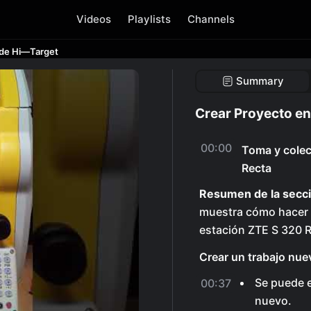
Videos
Playlists
Channels
 de Hi—Target
Summary
Crear Proyecto e
00:00
Toma y colec
Recta
Resumen de la secci
muestra cómo hacer l
estación ZTE S 320 R
Crear un trabajo nue
Se puede e
00:37
nuevo.