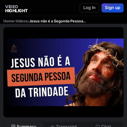
VIDEO
Log In
Sign up
HIGHLIGHT
Home
›
Videos
›
Jesus não é a Segunda Pessoa da Trindade
Summary
Transcript
Chat