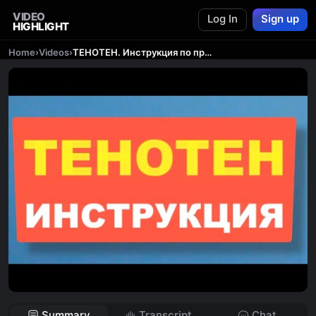
VIDEO
Log In
Sign up
HIGHLIGHT
Home
›
Videos
›
ТЕНОТЕН. Инструкция по применению успокоительных таблеток
Summary
Transcript
Chat