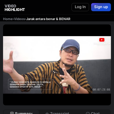
VIDEO
Log In
Sign up
HIGHLIGHT
Home
›
Videos
›
Jarak antara benar & BENAR
Summary
Transcript
Chat