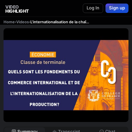
VIDEO
Log In
Sign up
HIGHLIGHT
Home
›
Videos
›
L'internationalisation de la chaîne de valeur
Summary
Transcript
Chat