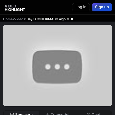
VIDEO
Log In
Sign up
HIGHLIGHT
Home
›
Videos
›
DayZ CONFIRMADO algo MUITO BOM...
Summary
Transcript
Chat