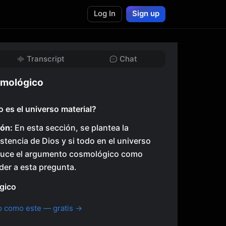
Log In
Sign up
Transcript
Chat
smológico
o es el universo material?
ón:
En esta sección, se plantea la
stencia de Dios y si todo en el universo
roduce el argumento cosmológico como
er a esta pregunta.
gico
o como este — gratis →