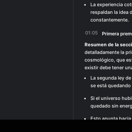
La experiencia coti
respaldan la idea 
constantemente.
01:05
Primera prem
Resumen de la secci
detalladamente la pr
cosmológico, que es
existir debe tener un
La segunda ley de 
se está quedando s
Si el universo hub
quedado sin energí
Esto apunta hacia
01:33