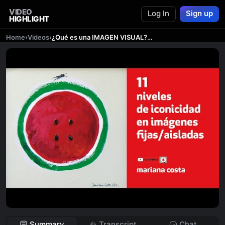
VIDEO
Log In
Sign up
HIGHLIGHT
Home
›
Videos
›
¿Qué es una IMAGEN VISUAL? 👉 Definición y ejemplos/ 11 niveles de iconicidad🍉
Summary
Transcript
Chat