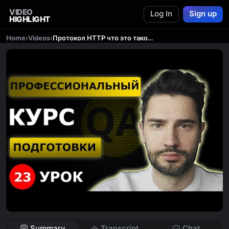
VIDEO
Log In
Sign up
HIGHLIGHT
Home
›
Videos
›
Протокол HTTP что это такое / Урок 23 / Тестировщик с нуля
Summary
Transcript
Chat