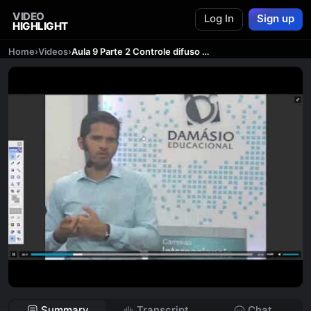
VIDEO
Log In
Sign up
HIGHLIGHT
Home
›
Videos
›
Aula 9 Parte 2 Controle difuso de constitucionalidade
Summary
Transcript
Chat