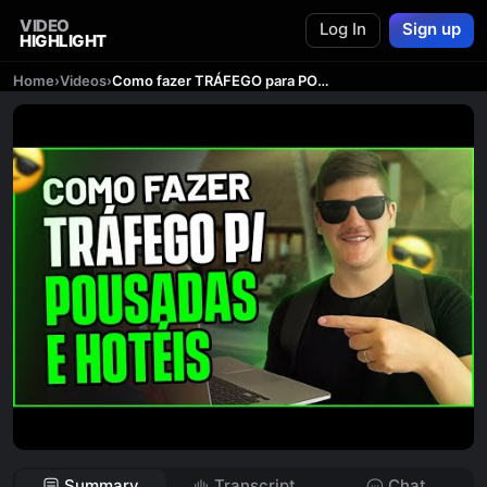
VIDEO
Log In
Sign up
HIGHLIGHT
Home
›
Videos
›
Como fazer TRÁFEGO para POUSADAS & HOTÉIS | @hermanodotrafego
Summary
Transcript
Chat