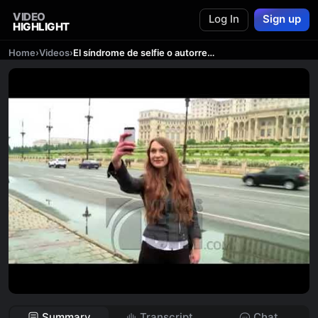
VIDEO
Log In
Sign up
HIGHLIGHT
Home
›
Videos
›
El síndrome de selfie o autorretrato esconde un trastorno psicológico
Summary
Transcript
Chat