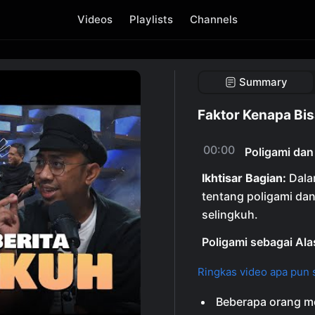
Videos
Playlists
Channels
)
Summary
Faktor Kenapa Bis
00:00
Poligami dan
Ikhtisar Bagian:
Dala
tentang poligami da
selingkuh.
Poligami sebagai Al
Ringkas video apa pun s
Beberapa orang m