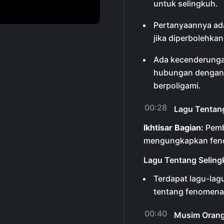
untuk selingkuh.
Pertanyaannya ada
jika diperbolehka
Ada kecenderunga
hubungan dengan o
berpoligami.
00:28
Lagu Tentan
Ikhtisar Bagian:
Pemb
mengungkapkan feno
Lagu Tentang Seling
Terdapat lagu-lag
tentang fenomena
00:40
Musim Orang