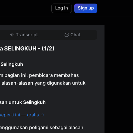
Log In
Sign up
Transcript
Chat
a SELINGKUH - (1/2)
 Selingkuh
m bagian ini, pembicara membahas
n alasan-alasan yang digunakan untuk
asan untuk Selingkuh
eperti ini — gratis →
enggunakan poligami sebagai alasan