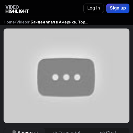
VIDEO
Log In
Sign up
HIGHLIGHT
Home
›
Videos
›
Байден упал в Америке. Торнадо в Китае, Канаде. Пожар в США. Наводнение в Италии Топливо из животных
Summary
Transcript
Chat