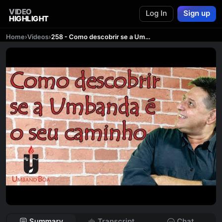
VIDEO
Log In
Sign up
HIGHLIGHT
Home
›
Videos
›
258 - Como descobrir se a Umbanda é o seu caminho
Summary
Transcript
Chat