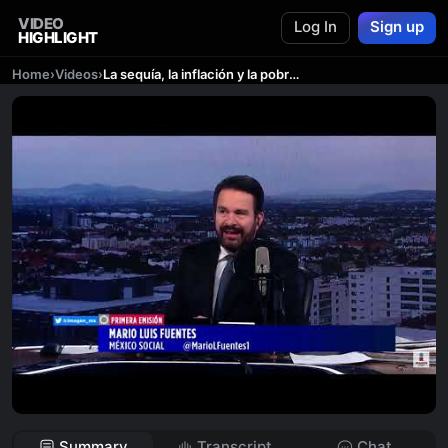
VIDEO
Log In
Sign up
HIGHLIGHT
Home
›
Videos
›
La sequía, la inflación y la pobreza. Entrevista a Mario Luis Fuentes en Imagen Radio. (18-07-2022)
Summary
Transcript
Chat