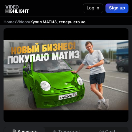
VIDEO
Log In
Sign up
HIGHLIGHT
Home
›
Videos
›
Купил МАТИЗ, теперь это новый бизнес!
Summary
Transcript
Chat