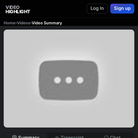
VIDEO
Log In
Sign up
HIGHLIGHT
Home
›
Videos
›
Video Summary
Summary
Transcript
Chat