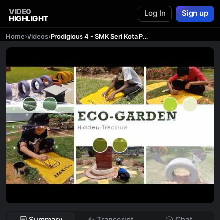
VIDEO
Log In
Sign up
HIGHLIGHT
Home
›
Videos
›
Prodigious 4 - SMK Seri Kota Paloh, Kluang, Johor - GYCC 2023
Summary
Transcript
Chat