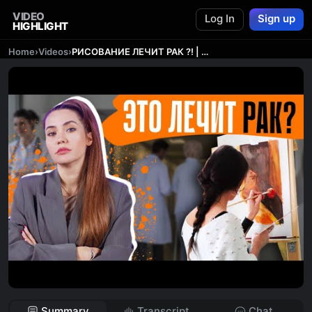
VIDEO
Log In
Sign up
HIGHLIGHT
Home
›
Videos
›
РИСОВАНИЕ ЛЕЧИТ РАК ?! | Новые уловки Мракобесов
Summary
Transcript
Chat