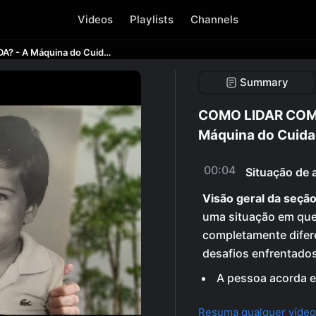
Videos
Playlists
Channels
COMO LIDAR COM MUDANÇAS NA VIDA? - A Máquina do Cuidado 3
Summary
COMO LIDAR COM
Máquina do Cuida
00:04
Situação de 
Visão geral da seção
uma situação em que
completamente difer
desafios enfrentados
A pessoa acorda e
Resuma qualquer vídeo