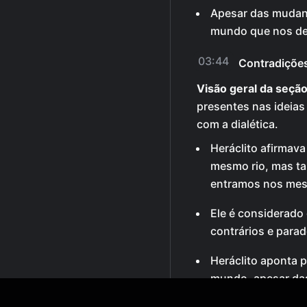
Apesar das mudanç
mundo que nos de
03:44
Contradições
Visão geral da seção
presentes nas ideias 
com a dialética.
Heráclito afirmav
mesmo rio, mas t
entramos nos mes
Ele é considerado o
contrários e parad
Heráclito aponta p
mundo, apesar da