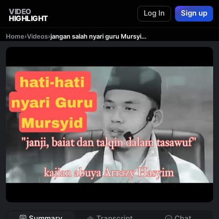
VIDEO
Log In
Sign up
HIGHLIGHT
Home
›
Videos
›
jangan salah nyari guru Mursyid!!! "janji, baiat, talqin dalam tasawuf" kajian buya Arrazy Hasyim
Summary
Transcript
Chat