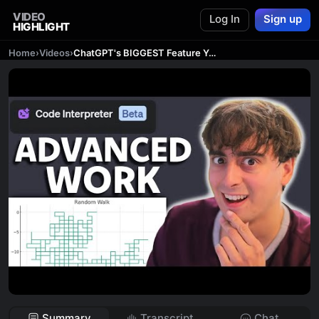
VIDEO
Log In
Sign up
HIGHLIGHT
Home
›
Videos
›
ChatGPT's BIGGEST Feature Yet: Code Interpreter
Summary
Transcript
Chat