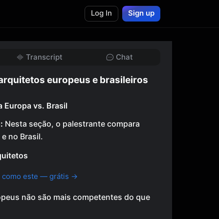
Log In
Sign up
Transcript
Chat
arquitetos europeus e brasileiros
 Europa vs. Brasil
:
Nesta seção, o palestrante compara
e no Brasil.
uitetos
 como este — grátis →
ropeus não são mais competentes do que