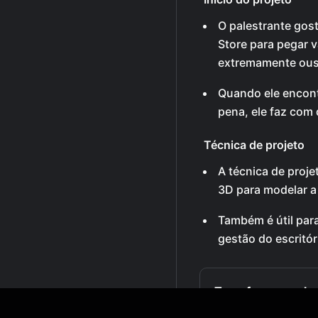
O palestrante gost
Store para pegar v
extremamente ou
Quando ele encont
pena, ele faz com 
Técnica de projeto
A técnica de proj
3D para modelar a 
Também é útil par
gestão do escritór
Transforme qualq
Vídeos do YouTube, 