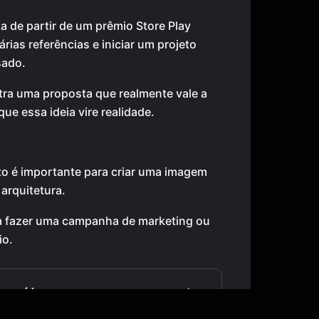
a de partir de um prêmio Store Play
árias referências e iniciar um projeto
sado.
ra uma proposta que realmente vale a
que essa ideia vire realidade.
eto é importante para criar uma imagem
arquitetura.
a fazer uma campanha de marketing ou
io.
uer vídeo em um resumo como este
reuniões, aulas — com transcrição,