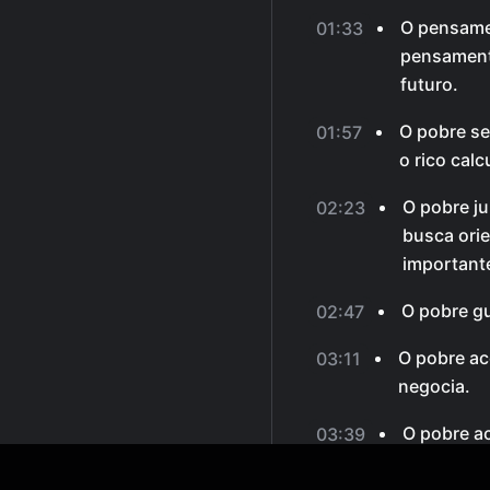
O pensame
01:33
pensamento
futuro.
O pobre se
01:57
o rico calc
O pobre ju
02:23
busca ori
important
O pobre gu
02:47
O pobre ac
03:11
negocia.
O pobre ac
03:39
enquanto o