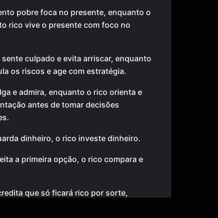
nto pobre foca no presente, enquanto o
 rico vive o presente com foco no
 sente culpado e evita arriscar, enquanto
ula os riscos e age com estratégia.
lga e admira, enquanto o rico orienta e
entação antes de tomar decisões
es.
arda dinheiro, o rico investe dinheiro.
eita a primeira opção, o rico compara e
redita que só ficará rico por sorte,
 rico faz sua própria sorte acontecer.