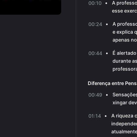
A professo
00:10
esse exerc
A profess
00:24
e explica 
apenas no
É alertad
00:44
durante as
professor
Diferença entre Pen
Sensações
00:49
xingar de
A riqueza 
01:14
independe
atualmente