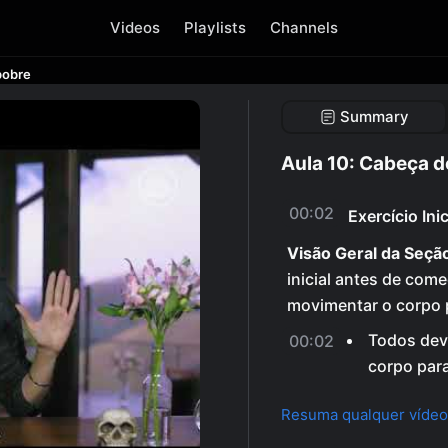
Videos
Playlists
Channels
pobre
Summary
Aula 10: Cabeça d
00:02
Exercício Inic
Visão Geral da Seçã
inicial antes de come
movimentar o corpo p
Todos deve
00:02
corpo para
Resuma qualquer vídeo