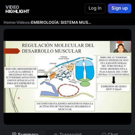
VIDEO
Log In
Sign up
HIGHLIGHT
Home
›
Videos
›
EMBRIOLOGÍA: SISTEMA MUSCULAR
Summary
Transcript
Chat