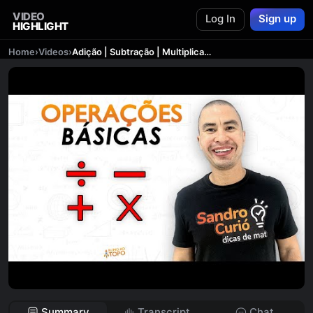
VIDEO
Log In
Sign up
HIGHLIGHT
Home
›
Videos
›
Adição | Subtração | Multiplicação | Divisão
Summary
Transcript
Chat