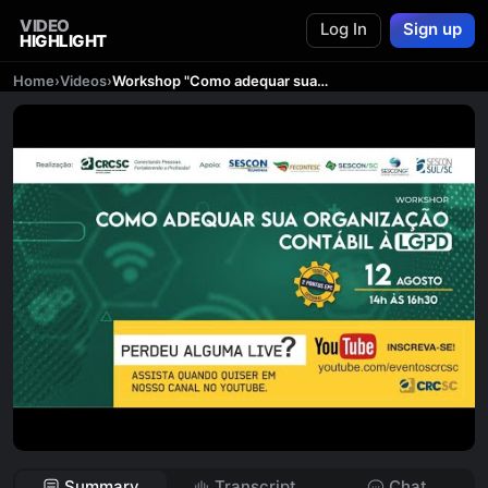
VIDEO
Log In
Sign up
HIGHLIGHT
Home
›
Videos
›
Workshop "Como adequar sua organização contábil à LGPD"
Summary
Transcript
Chat