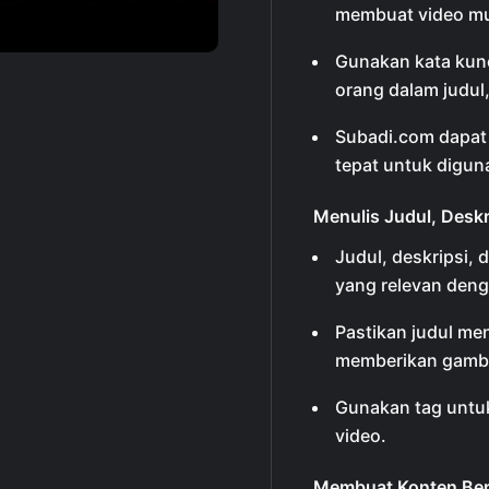
membuat video mu
Gunakan kata kunc
orang dalam judul,
Subadi.com dapat
tepat untuk digun
Menulis Judul, Deskr
Judul, deskripsi,
yang relevan denga
Pastikan judul men
memberikan gambar
Gunakan tag untuk
video.
Membuat Konten Berk