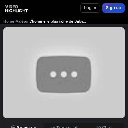
VIDEO
Log In
Sign up
HIGHLIGHT
Home
›
Videos
›
L’homme le plus riche de Babylone. George S. Clason. Livre audio complet
Summary
Transcript
Chat