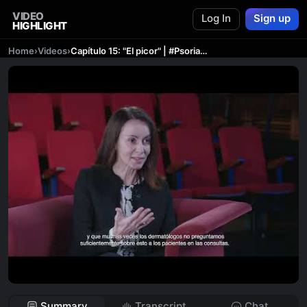
VIDEO
Log In
Sign up
HIGHLIGHT
Home
›
Videos
›
Capítulo 15: "El picor" | #Psoriasis #ArtritisPsoriásica
Summary
Transcript
Chat