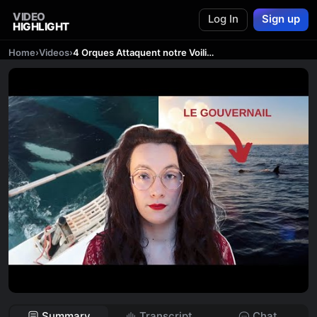
VIDEO
Log In
Sign up
HIGHLIGHT
Home
›
Videos
›
4 Orques Attaquent notre Voilier (et cassent le gouvernail)
Summary
Transcript
Chat