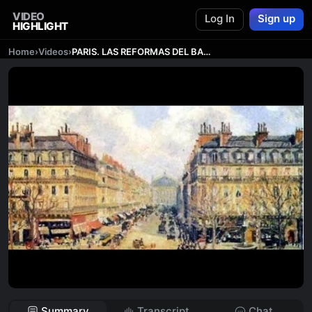
VIDEO
Log In
Sign up
HIGHLIGHT
Home
›
Videos
›
PARIS. LAS REFORMAS DEL BARON DE HAUSSMANN
Summary
Transcript
Chat