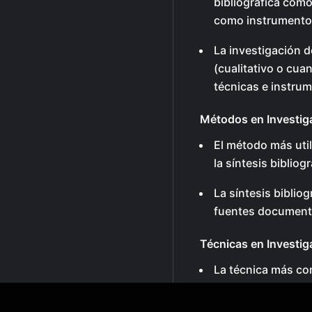
bibliográfica como 
como instrumento
La investigación 
(cualitativo o cuan
técnicas e instru
Métodos en Investig
El método más uti
la síntesis bibliogr
La síntesis biblio
fuentes documenta
Técnicas en Investi
La técnica más co
sistematización bi