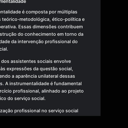
mentalidade
ntalidade é composta por múltiplas
teórico-metodológica, ético-política e
perativa. Essas dimensões contribuem
nstrução do conhecimento em torno da
idade da intervenção profissional do
ial.
 dos assistentes sociais envolve
às expressões da questão social,
ndo a aparência unilateral dessas
s. A instrumentalidade é fundamental
rcício profissional, alinhado ao projeto
ico do serviço social.
ização profissional no serviço social
er com a racionalidade formal abstrata
r um processo de racionalização