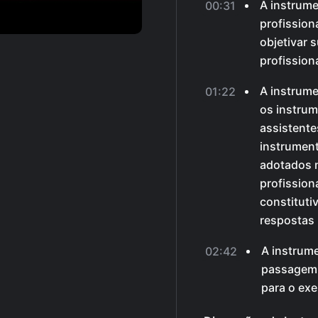
A instrume
00:31
profission
objetivar 
profission
A instrume
01:22
os instrum
assistente
instrumen
adotados n
profission
constituti
respostas 
A instrum
02:42
passagem 
para o exe