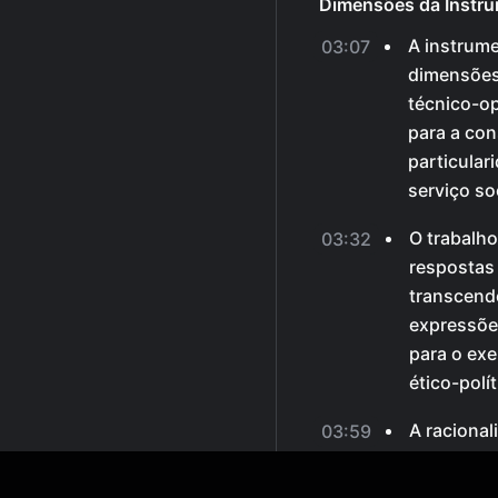
Dimensões da Instru
A instrume
03:07
dimensões 
técnico-o
para a co
particular
serviço soc
O trabalho
03:32
respostas 
transcende
expressõe
para o exe
ético-polít
A racional
03:59
busca romp
e construi