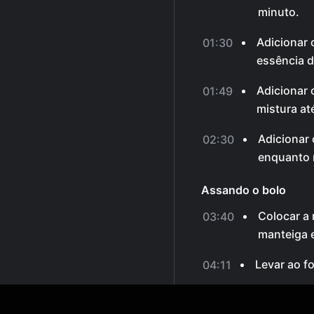
minuto.
Adicionar 
01:30
essência d
Adicionar 
01:49
mistura at
Adicionar 
02:30
enquanto 
Assando o bolo
Colocar a
03:40
manteiga e
Levar ao f
04:11
Finalização