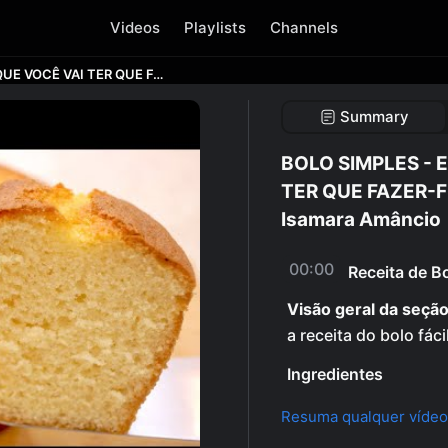
Videos
Playlists
Channels
BOLO SIMPLES - ESTE É O PRÓXIMO QUE VOCÊ VAI TER QUE FAZER-FOFINHO-ECONÔMICO-FÁCIL-Isamara Amâncio
Summary
BOLO SIMPLES - 
TER QUE FAZER-
Isamara Amâncio
00:00
Receita de Bo
Visão geral da seção
a receita do bolo fác
Ingredientes
Resuma qualquer vídeo