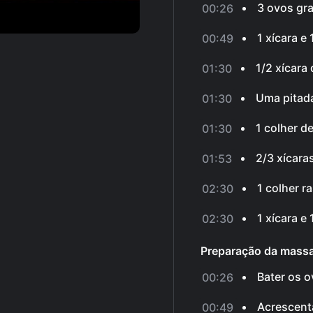
3 ovos gr
00:26
1 xícara e
00:49
1/2 xícara 
01:30
Uma pitada
01:30
1 colher d
01:30
2/3 xícaras
01:53
1 colher r
02:30
1 xícara e 
02:30
Preparação da mass
Bater os 
00:26
Acrescenta
00:49