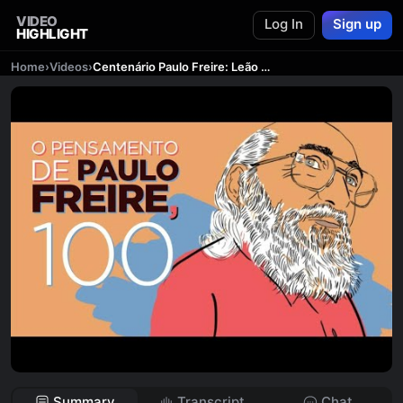
VIDEO
Log In
Sign up
HIGHLIGHT
Home
›
Videos
›
Centenário Paulo Freire: Leão Serva recebe Sérgio Haddad e Mário Sergio Cortella
Summary
Transcript
Chat