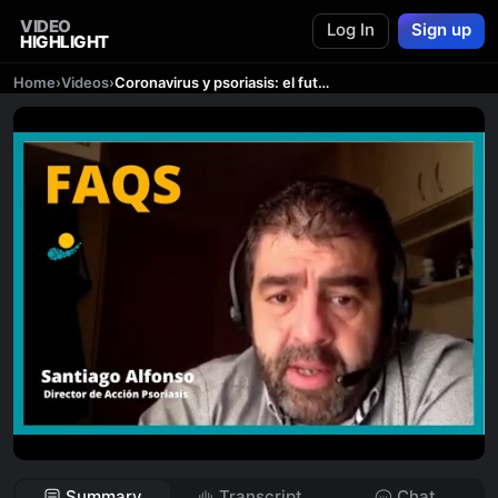
VIDEO
Log In
Sign up
HIGHLIGHT
Home
›
Videos
›
Coronavirus y psoriasis: el futuro de la atención médica
Summary
Transcript
Chat