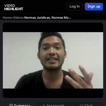
VIDEO
Log In
Sign up
HIGHLIGHT
Home
›
Videos
›
Normas Juridicas, Normas Morales y Convencionalismos Sociales
Summary
Transcript
Chat