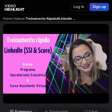
VIDEO
Log In
Sign up
HIGHLIGHT
Home
›
Videos
›
Treinamento Rápido#Linkedin SSI e Score#Engajamento#Potencialização
Summary
Transcript
Chat