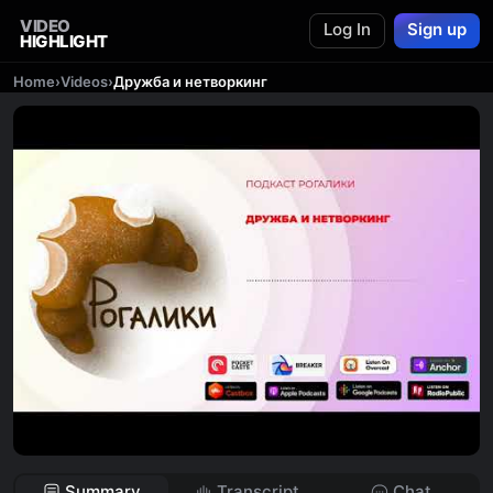
VIDEO
Log In
Sign up
HIGHLIGHT
Home
›
Videos
›
Дружба и нетворкинг
Summary
Transcript
Chat