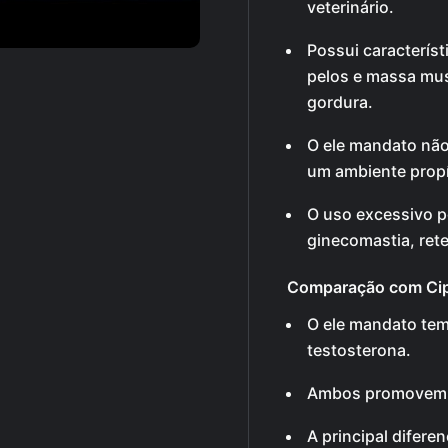
veterinário.
Possui caracterís
pelos e massa mus
gordura.
O ele mandato não
um ambiente propí
O uso excessivo 
ginecomastia, rete
Comparação com Cip
O ele mandato tem 
testosterona.
Ambos promovem r
A principal difere