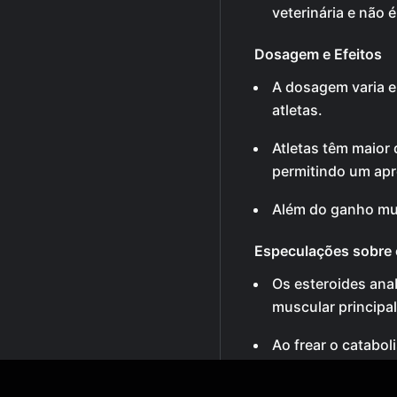
veterinária e não
Dosagem e Efeitos
A dosagem varia 
atletas.
Atletas têm maior
permitindo um apr
Além do ganho mu
Especulações sobre 
Os esteroides an
muscular principa
Ao frear o catabol
favorece o ganho.